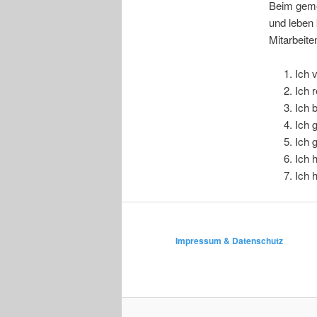
Beim gemei
und leben 
Mitarbeite
Ich v
Ich 
Ich 
Ich 
Ich 
Ich 
Ich 
Impressum & Datenschutz