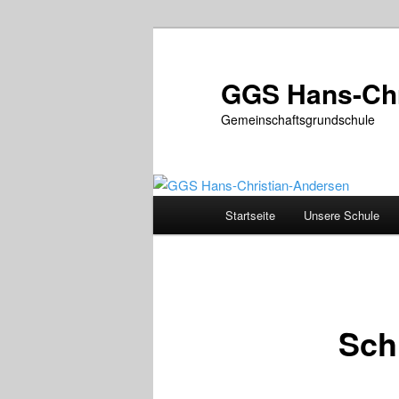
Zum
primären
Inhalt
GGS Hans-Chr
springen
Gemeinschaftsgrundschule
Hauptmenü
Startseite
Unsere Schule
Sch