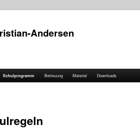
istian-Andersen
Schulprogramm
Betreuung
Material
Downloads
ulregeln