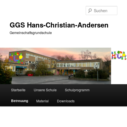
Zum
primären
Such
Inhalt
springen
GGS Hans-Christian-Andersen
Gemeinschaftsgrundschule
Hauptmenü
Startseite
Unsere Schule
Schulprogramm
Betreuung
Material
Downloads